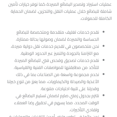
عمليات استيراد وتصدير البضائع المبردة كما نوفر خيارات تأمين
شاملة للبضائع خلال عمليات النقل والتخزين، لضمان الحماية
الكاملة للحمولات.
نقدم خدمات تغليف متقدمة ومتخصصة للبضائع
الحساسة والمبردة لضمان وصولها بحالة ممتازة.
نحن متخصصون في تقديم خدمات نقل دولية مبردة،
مع التزامنا بالجودة والتميز عبر الحدود الوطنية.
نقدم خدمات تصديق وفحص فني للبضائع المبردة
للتأكد من مطابقتها للمواصفات الفنية والقياسية.
نخدم مجموعة واسعة من الصناعات بما في ذلك
الأغذية والصيدلة والكيماويات، مما يعزز من تنوع خبرتنا
وقدرتنا على تلبية احتياجات متنوعة.
نلتزم بجدول زمني صارم لضمان تسليم البضائع في
الوقت المحدد، مما يسهم في تحقيق رضا العملاء
وتفادي التأخيرات.
نحن دائما في تطوير وتبني أحدث التقنيات والعمليات في